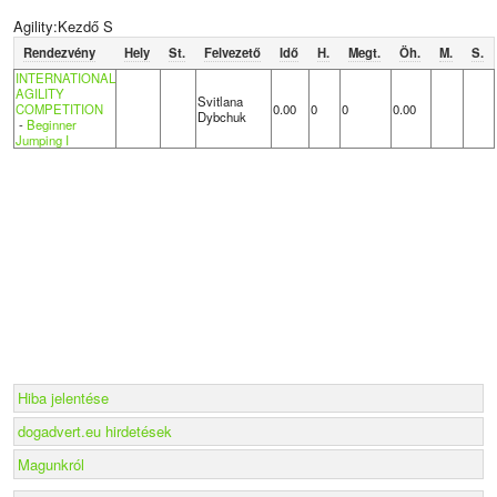
Agility:Kezdő S
Rendezvény
Hely
St.
Felvezető
Idő
H.
Megt.
Öh.
M.
S.
INTERNATIONAL
AGILITY
Svitlana
COMPETITION
0.00
0
0
0.00
Dybchuk
-
Beginner
Jumping I
Hiba jelentése
dogadvert.eu hirdetések
Magunkról