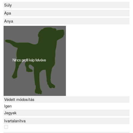
Súly
Apa
Anya
Nincs profil kép felvéve
Védett módosítás
Igen
Jegyek
Ivartalanítva