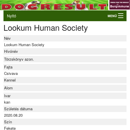
Nyitó
MENÜ
Lookum Human Society
Belépés
VB és EO válogatók
Név
Élő eredmények
Lookum Human Society
Hívónév
Rendezvények
Törzskönyv azon.
Kutyák
Fajta
Csivava
Tulajdonosok/Felvezetők
Kennel
Alom
Ivar
kan
Születés dátuma
2020.08.20
Szín
Fekete