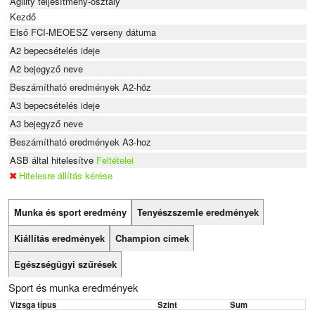
Agility teljesítmény-osztály
Kezdő
Első FCI-MEOESZ verseny dátuma
A2 bepecsételés ideje
A2 bejegyző neve
Beszámítható eredmények A2-höz
A3 bepecsételés ideje
A3 bejegyző neve
Beszámítható eredmények A3-hoz
ASB által hitelesítve
Feltételei
Hitelesre állítás kérése
Munka és sport eredmény
Tenyészszemle eredmények
Kiállítás eredmények
Champion címek
Egészségügyi szűrések
Sport és munka eredmények
Vizsga típus
Szint
Sum