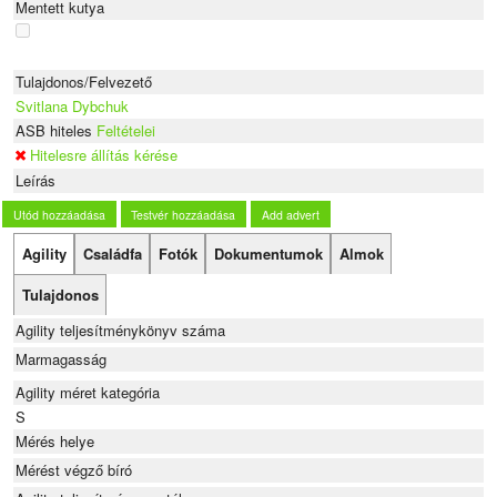
Mentett kutya
Tulajdonos/Felvezető
Svitlana Dybchuk
ASB hiteles
Feltételei
Hitelesre állítás kérése
Leírás
Utód hozzáadása
Testvér hozzáadása
Add advert
Agility
Családfa
Fotók
Dokumentumok
Almok
Tulajdonos
Agility teljesítménykönyv száma
Marmagasság
Agility méret kategória
S
Mérés helye
Mérést végző bíró