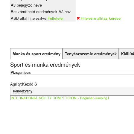
A3 bejegyző neve
Beszámítható eredmények A3-hoz
ASB által hitelesítve
Feltételei
Hitelesre állítás kérése
Munka és sport eredmény
Tenyészszemle eredmények
Kiállí
Sport és munka eredmények
Vizsga típus
Agility:Kezdő S
Rendezvény
INTERNATIONAL AGILITY COMPETITION
-
Beginner Jumping I