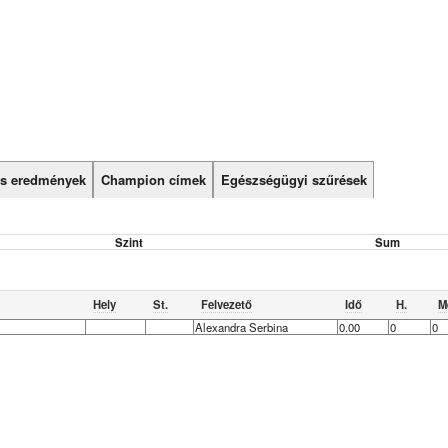
tás eredmények
Champion címek
Egészségügyi szűrések
Szint
Sum
Hely
St.
Felvezető
Idő
H.
M
Alexandra Serbina
0.00
0
0