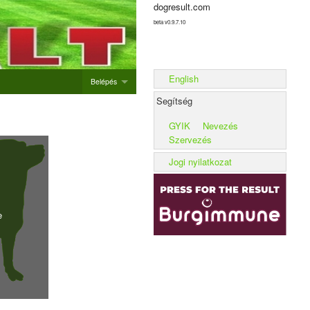
dogresult.com
beta v0.9.7.10
English
Belépés
Segítség
Belépés
GYIK
Nevezés
Új rendezvény hozzáadása
Szervezés
Alom rögzítése
Jogi nyilatkozat
Kennel rögzítése
e