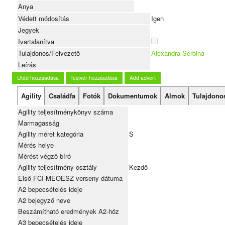
Anya
Védett módosítás
Igen
Jegyek
Ivartalanítva
Tulajdonos/Felvezető
Alexandra Serbina
Leírás
Utód hozzáadása
Testvér hozzáadása
Add advert
Agility
Családfa
Fotók
Dokumentumok
Almok
Tulajdono
Agility teljesítménykönyv száma
Marmagasság
Agility méret kategória
S
Mérés helye
Mérést végző bíró
Agility teljesítmény-osztály
Kezdő
Első FCI-MEOESZ verseny dátuma
A2 bepecsételés ideje
A2 bejegyző neve
Beszámítható eredmények A2-höz
A3 bepecsételés ideje