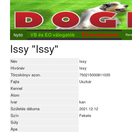
VB és EO válogatók
Élő eredmények
Nyitó
Ren
Issy "Issy"
Ren
Új r
Név
Issy
Nev
Hívónév
Issy
Törzskönyv azon.
750215000811035
Fajta
Uszkár
Kennel
Alom
Ivar
kan
Születés dátuma
2021.12.12
Szín
Fekete
Súly
Apa