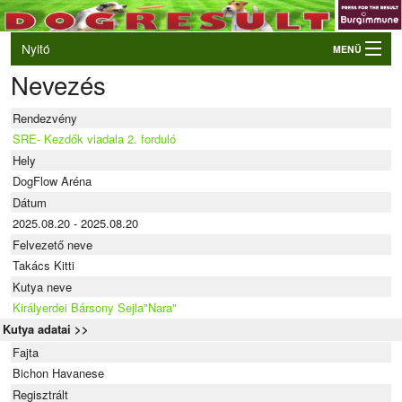
Nyitó
MENÜ
Nevezés
Belépés
VB és EO válogatók
Rendezvény
Élő eredmények
SRE- Kezdők viadala 2. forduló
Hely
Rendezvények
DogFlow Aréna
Kutyák
Dátum
2025.08.20 - 2025.08.20
Tulajdonosok/Felvezetők
Felvezető neve
Takács Kitti
Kutya neve
Királyerdei Bársony Sejla"Nara"
Kutya adatai >>
Fajta
Bichon Havanese
Regisztrált