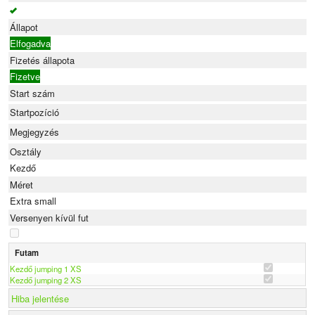
Állapot
Elfogadva
Fizetés állapota
Fizetve
Start szám
Startpozíció
Megjegyzés
Osztály
Kezdő
Méret
Extra small
Versenyen kívül fut
Futam
Kezdő jumping 1 XS
Kezdő jumping 2 XS
Hiba jelentése