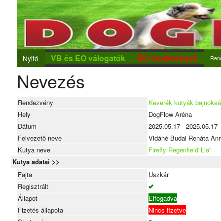
VB és EO válogatók
Élő eredmények
Nyitó
Ren
Nevezés
Ren
Új r
Rendezvény
Keverék kutyák bajnoks
Nev
Hely
DogFlow Aréna
Dátum
2025.05.17 - 2025.05.17
Felvezető neve
Vidáné Budai Renáta An
Kutya neve
Firefly Regenfield"Lia"
Kutya adatai >>
Fajta
Uszkár
Regisztrált
Állapot
Elfogadva
Fizetés állapota
Nincs fizetve