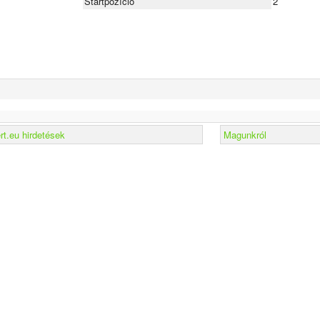
Startpozíció
2
t.eu hirdetések
Magunkról