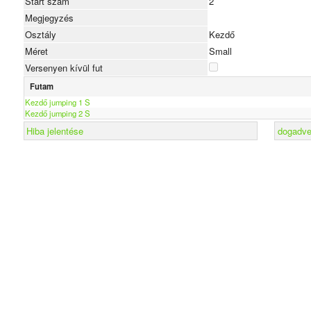
Start szám
2
Megjegyzés
Osztály
Kezdő
Méret
Small
Versenyen kívül fut
Futam
Kezdő jumping 1 S
Kezdő jumping 2 S
Hiba jelentése
dogadver