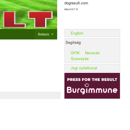
dogresult.com
beta v0.9.7.10
English
Belépés
Segítség
Belépés
GYIK
Nevezés
Új rendezvény hozzáadása
Szervezés
Alom rögzítése
Jogi nyilatkozat
Kennel rögzítése