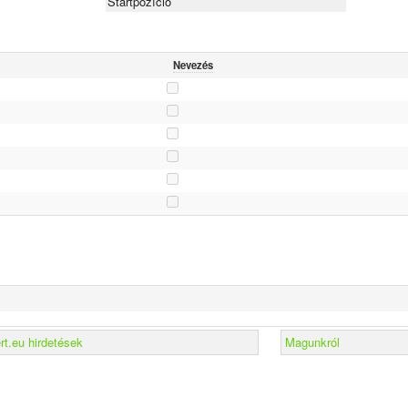
Startpozíció
Nevezés
t.eu hirdetések
Magunkról