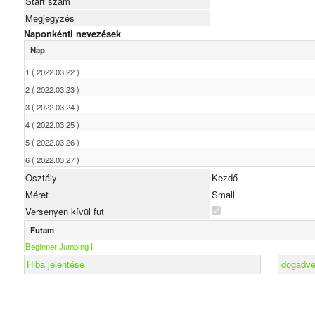
Start szám
Megjegyzés
Naponkénti nevezések
Nap
1 ( 2022.03.22 )
2 ( 2022.03.23 )
3 ( 2022.03.24 )
4 ( 2022.03.25 )
5 ( 2022.03.26 )
6 ( 2022.03.27 )
Osztály
Kezdő
Méret
Small
Versenyen kívül fut
Futam
Beginner Jumping I
Hiba jelentése
dogadver