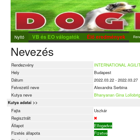
VB és EO válogatók
Élő eredmények
Nyitó
Ren
Nevezés
Ren
Új r
Rendezvény
INTERNATIONAL AGILI
Nev
Hely
Budapest
Dátum
2022.03.22 - 2022.03.27
Felvezető neve
Alexandra Serbina
Kutya neve
Bhanyanan Gina Lollobrig
Kutya adatai >>
Fajta
Uszkár
Regisztrált
Állapot
Elfogadva
Fizetés állapota
Fizetve