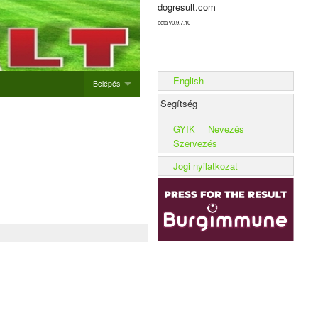
dogresult.com
beta v0.9.7.10
English
Belépés
Segítség
Belépés
GYIK
Nevezés
Új rendezvény hozzáadása
Szervezés
Alom rögzítése
Jogi nyilatkozat
Kennel rögzítése