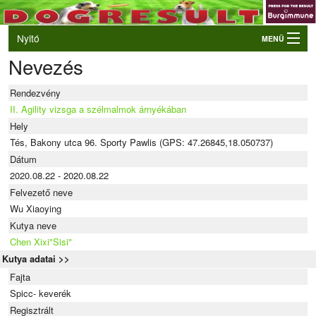
Nyitó
MENÜ
Nevezés
Belépés
VB és EO válogatók
Rendezvény
Élő eredmények
II. Agility vizsga a szélmalmok árnyékában
Hely
Rendezvények
Tés, Bakony utca 96. Sporty Pawlis (GPS: 47.26845,18.050737)
Kutyák
Dátum
2020.08.22 - 2020.08.22
Tulajdonosok/Felvezetők
Felvezető neve
Wu Xiaoying
Kutya neve
Chen Xixi"Sisi"
Kutya adatai >>
Fajta
Spicc- keverék
Regisztrált