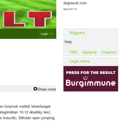
dogresult.com
beta v0.9.7.10
Magyarul
Login
Help
Login
FAQ
Applying
Organize
Add new event
Legal notice
Add litter
Add kennel
Show more
en futamok mellett lehetőséget
tegóriában 10-12 akadály lesz,
és kúszók). Délután open jumping,