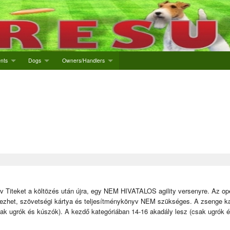
nts
Dogs
Owners/Handlers
nts
Dogs list
Owner list
 new event
Add new dog
Agility handlers
ries
Litters
Litter list
Add owner
Kennels
Add litter
Kennel list
Add kennel
hív Titeket a költözés után újra, egy NEM HIVATALOS agility versenyre. Az op
kezhet, szövetségi kártya és teljesítménykönyv NEM szükséges. A zsenge ka
sak ugrók és kúszók). A kezdő kategóriában 14-16 akadály lesz
(csak ugrók 