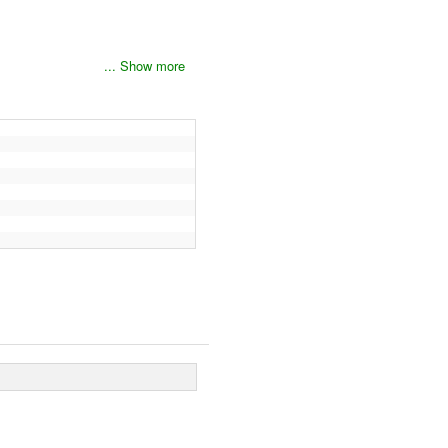
... Show more
lát állítunk ki.