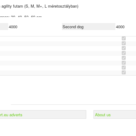
 agility futam (S, M, M+, L méretosztályban)
 open: 30, 40, 50, 60 cm
4000
Second dog
4000
rvező is ismeri) Cím: 2080 Pilisjászfalu Bécsi út 03/6
rt.eu adverts
About us
l a közleménybe adjátok meg a számlázási adatokat. Minden nevezésről szám