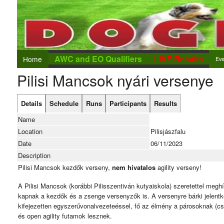
AWC and EO Qualifiers
LIVE Results
Home
Eve
Pilisi Mancsok nyári versenye
Eve
Add
Details
Schedule
Runs
Participants
Results
Ent
Name
Location
Pilisjászfalu
Date
06/11/2023
Description
Pilisi Mancsok kezdők verseny,
nem
hivatalos
agility verseny!
A Pilisi Mancsok (korábbi Pilisszentiván kutyaiskola) szeretettel meg
kapnak a kezdők és a zsenge versenyzők is. A versenyre bárki jelent
kifejezetten egyszerűvonalvezeteéssel, fő az élmény a párosoknak (c
és open agility futamok lesznek.