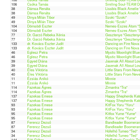
106
Csóka Tamás
Smiling Soul-TEAM Do
38
Dámsa Renáta
Lissbis Black Amelie
38
Dámsa Renáta
Lissbis Black Amelie
49
Dinya Milán Tibor
Szoki "Szoki"
49
Dinya Milán Tibor
Szoki "Szoki"
104
Dömsödi Eszter
Nemes-Eszes Atom "
104
Dömsödi Eszter
Nemes-Eszes Atom "
77
Dr. Garzó Rebeka Xénia
Gesztenye "Geszteny
77
Dr. Garzó Rebeka Xénia
Gesztenye "Geszteny
133
dr. Kovács Eszter Judit
Dancing on Fire Nova
133
dr. Kovács Eszter Judit
Dancing on Fire Nova
46
Eglesz Petra
Mystic Moonlight Blue 
46
Eglesz Petra
Mystic Moonlight Blue 
39
Egyed Diána
Jasenak All About Lov
39
Egyed Diána
Jasenak All About Lov
40
Éles Viktória
Little Stars From Nev
40
Éles Viktória
Little Stars From Nev
11
Ézsiás Anikó
Minnie
11
Ézsiás Anikó
Minnie
114
Fazekas Ágnes
Zimantra "Tra"
114
Fazekas Ágnes
Zimantra "Tra"
137
Fazekas Emese
Happy Shepherds Katri
137
Fazekas Emese
Happy Shepherds Katri
93
Fazekas Emese
KitFox Yoru "Yoru"
93
Fazekas Emese
KitFox Yoru "Yoru"
95
Fazekas Emese
Kitfox Yume "Yume"
95
Fazekas Emese
Kitfox Yume "Yume"
87
Ferencz Dezső
Bandleader Boomeran
87
Ferencz Dezső
Bandleader Boomeran
34
Ferencz Dezső
Hófelhő Tumeo "Teó"
34
Ferencz Dezső
Hófelhő Tumeo "Teó"
144
Fóti Gábor
McPotter's Creek's Za