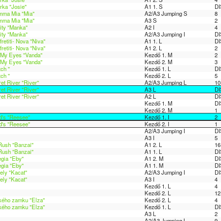
rka "Josie"
A1 1. S
DI
amma Mia "Mia"
A2/A3 Jumping S
8
amma Mia "Mia"
A3 S
2
ity "Manka"
A2 I
4
ity "Manka"
A2/A3 Jumping I
DI
retiti- Nova "Niva"
A1 1. L
DI
retiti- Nova "Niva"
A1 2. L
2
f My Eyes "Vanda"
Kezdő 1. M
2
f My Eyes "Vanda"
Kezdő 2. M
3
ch "
Kezdő 1. L
DI
ch "
Kezdő 2. L
5
et River "River"
A2/A3 Jumping L
10
et River "River"
A3 L
DI
et River "River"
A2 L
DI
Kezdő 1. M
DI
Kezdő 2. M
1
d's "Reesee"
Kezdő 1. I
2
d's "Reesee"
Kezdő 2. I
1
A2/A3 Jumping I
DI
A3 I
5
 Rush "Banzai"
A1 2. L
16
 Rush "Banzai"
A1 1. L
DI
gia "Eby"
A1 2. M
DI
gia "Eby"
A1 1. M
DI
ely "Kacat"
A2/A3 Jumping I
DI
ely "Kacat"
A3 I
4
Kezdő 1. L
4
Kezdő 2. L
12
kého zamku "Elza"
Kezdő 2. L
4
kého zamku "Elza"
Kezdő 1. L
DI
A3 L
2
A2/A3 Jumping L
9