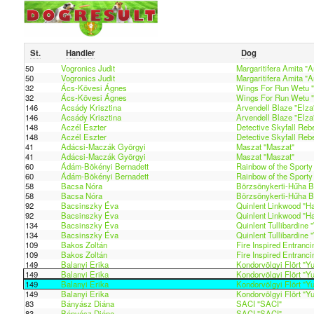
St.
Handler
Dog
50
Vogronics Judit
Margaritifera Amita "A
50
Vogronics Judit
Margaritifera Amita "A
32
Ács-Kövesi Ágnes
Wings For Run Wetu 
32
Ács-Kövesi Ágnes
Wings For Run Wetu 
146
Acsády Krisztina
Arvendell Blaze "Elza
146
Acsády Krisztina
Arvendell Blaze "Elza
148
Aczél Eszter
Detective Skyfall Rebe
148
Aczél Eszter
Detective Skyfall Rebe
41
Adácsi-Maczák Györgyi
Maszat "Maszat"
41
Adácsi-Maczák Györgyi
Maszat "Maszat"
60
Ádám-Bökényi Bernadett
Rainbow of the Sport
60
Ádám-Bökényi Bernadett
Rainbow of the Sport
58
Bacsa Nóra
Börzsönykerti-Hűha B
58
Bacsa Nóra
Börzsönykerti-Hűha B
92
Bacsinszky Éva
Quinlent Linkwood "H
92
Bacsinszky Éva
Quinlent Linkwood "H
134
Bacsinszky Éva
Quinlent Tullibardine
134
Bacsinszky Éva
Quinlent Tullibardine
109
Bakos Zoltán
Fire Inspired Entrancin
109
Bakos Zoltán
Fire Inspired Entrancin
149
Balanyi Erika
Kondorvölgyi Flört "Y
149
Balanyi Erika
Kondorvölgyi Flört "Y
149
Balanyi Erika
Kondorvölgyi Flört "Y
149
Balanyi Erika
Kondorvölgyi Flört "Y
83
Bányász Diána
SACI "SACI"
83
Bányász Diána
SACI "SACI"