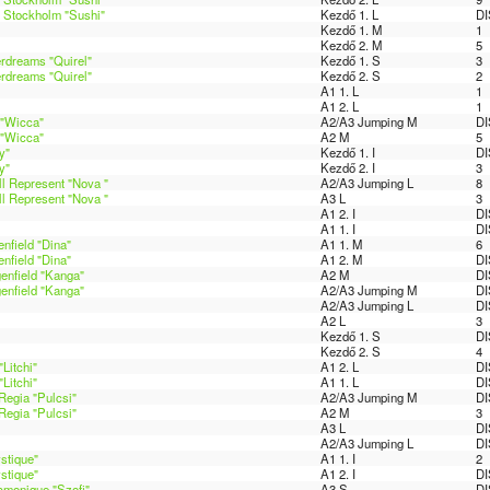
 Stockholm "Sushi"
Kezdő 1. L
DI
Kezdő 1. M
1
Kezdő 2. M
5
erdreams "Quirel"
Kezdő 1. S
3
erdreams "Quirel"
Kezdő 2. S
2
A1 1. L
1
A1 2. L
1
 "Wicca"
A2/A3 Jumping M
DI
 "Wicca"
A2 M
5
y"
Kezdő 1. I
DI
y"
Kezdő 2. I
3
l Represent "Nova "
A2/A3 Jumping L
8
l Represent "Nova "
A3 L
3
A1 2. I
DI
A1 1. I
DI
nfield "Dina"
A1 1. M
6
nfield "Dina"
A1 2. M
DI
genfield "Kanga"
A2 M
DI
genfield "Kanga"
A2/A3 Jumping M
DI
A2/A3 Jumping L
DI
A2 L
3
Kezdő 1. S
DI
Kezdő 2. S
4
Litchi"
A1 2. L
DI
Litchi"
A1 1. L
DI
Regia "Pulcsi"
A2/A3 Jumping M
DI
Regia "Pulcsi"
A2 M
3
A3 L
DI
A2/A3 Jumping L
DI
stique"
A1 1. I
2
stique"
A1 2. I
DI
cmonique "Szofi"
A3 S
DI