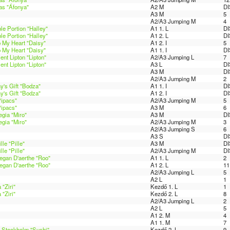
as "Áfonya"
A2 M
DI
A3 M
5
A2/A3 Jumping M
4
e Portion "Halley"
A1 1. L
DI
e Portion "Halley"
A1 2. L
DI
 My Heart "Daisy"
A1 2. I
5
 My Heart "Daisy"
A1 1. I
DI
nt Lipton "Lipton"
A2/A3 Jumping L
7
nt Lipton "Lipton"
A3 L
DI
A3 M
DI
A2/A3 Jumping M
2
's Gift "Bodza"
A1 1. I
DI
's Gift "Bodza"
A1 2. I
DI
Pipacs"
A2/A3 Jumping M
5
Pipacs"
A3 M
6
gia "Miro"
A3 M
DI
gia "Miro"
A2/A3 Jumping M
3
A2/A3 Jumping S
6
A3 S
DI
le "Pille"
A3 M
DI
le "Pille"
A2/A3 Jumping M
DI
egan D'aerthe "Roo"
A1 1. L
2
egan D'aerthe "Roo"
A1 2. L
11
A2/A3 Jumping L
5
A2 L
1
"Ziri"
Kezdő 1. L
1
"Ziri"
Kezdő 2. L
8
A2/A3 Jumping L
2
A2 L
5
A1 2. M
4
A1 1. M
7
 Stockholm "Sushi"
Kezdő 2. L
9