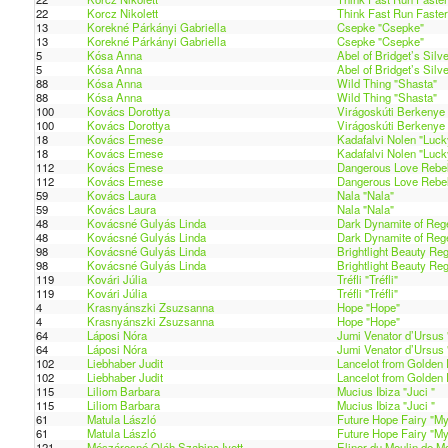
22
Korcz Nikolett
Think Fast Run Faster
13
Korekné Párkányi Gabriella
Csepke "Csepke"
13
Korekné Párkányi Gabriella
Csepke "Csepke"
5
Kósa Anna
Abel of Bridget’s Silv
5
Kósa Anna
Abel of Bridget’s Silv
88
Kósa Anna
Wild Thing "Shasta"
88
Kósa Anna
Wild Thing "Shasta"
100
Kovács Dorottya
Virágoskúti Berkenye
100
Kovács Dorottya
Virágoskúti Berkenye
18
Kovács Emese
Kadafalvi Nolen "Luck
18
Kovács Emese
Kadafalvi Nolen "Luck
112
Kovács Emese
Dangerous Love Rebel
112
Kovács Emese
Dangerous Love Rebel
59
Kovács Laura
Nala "Nala"
59
Kovács Laura
Nala "Nala"
48
Kovácsné Gulyás Linda
Dark Dynamite of Rege
48
Kovácsné Gulyás Linda
Dark Dynamite of Rege
98
Kovácsné Gulyás Linda
Brightlight Beauty Re
98
Kovácsné Gulyás Linda
Brightlight Beauty Re
119
Kovári Júlia
Tréfli "Tréfli"
119
Kovári Júlia
Tréfli "Tréfli"
4
Krasnyánszki Zsuzsanna
Hope "Hope"
4
Krasnyánszki Zsuzsanna
Hope "Hope"
64
Láposi Nóra
Jumi Venator d’Ursus "
64
Láposi Nóra
Jumi Venator d’Ursus "
102
Liebhaber Judit
Lancelot from Golden 
102
Liebhaber Judit
Lancelot from Golden 
115
Liliom Barbara
Mucius Ibiza "Juci "
115
Liliom Barbara
Mucius Ibiza "Juci "
61
Matula László
Future Hope Fairy "My
61
Matula László
Future Hope Fairy "My
121
Mészárosné Oláh Szabina Ivett
Elinor du Moulin de M