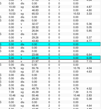
S
0.00
dis
0.00
0
0
0.00
10.00
sg
42.89
0
2
0.00
4.87
5.00
v
46.83
0
1
0.00
4.80
10.53
sg
65.53
0
0
10.53
3.33
S
0.00
dis
0.00
0
0
0.00
S
0.00
dis
0.00
0
0
0.00
0.00
v
32.07
0
0
0.00
5.36
0.00
v
28.32
0
0
0.00
5.05
0.00
v
26.84
0
0
0.00
5.85
S
0.00
dis
0.00
0
0
0.00
0.00
v
29.26
0
0
0.00
5.37
5.00
v
43.83
0
1
0.00
4.77
S
0.00
dis
0.00
0
0
0.00
S
0.00
dis
0.00
0
0
0.00
S
0.00
dis
0.00
0
0
0.00
0.00
v
23.66
0
0
0.00
6.64
5.00
v
23.49
0
1
0.00
6.09
0.00
v
21.97
0
0
0.00
7.15
S
0.00
dis
0.00
0
0
0.00
15.76
sg
55.76
0
1
10.76
4.04
15.00
sg
37.18
1
2
0.00
4.63
S
0.00
dis
0.00
0
0
0.00
S
0.00
dis
0.00
0
0
0.00
S
0.00
dis
0.00
0
0
0.00
S
0.00
dis
0.00
0
0
0.00
9.79
sg
49.79
1
0
4.79
4.52
7.39
sg
45.39
0
0
7.39
3.15
10.46
sg
55.46
0
0
10.46
2.83
0.00
v
29.20
0
0
0.00
5.38
S
0.00
dis
0.00
0
0
0.00
10.00
sg
48.44
2
0
0.00
4.64
5.00
v
42.85
1
0
0.00
4.88