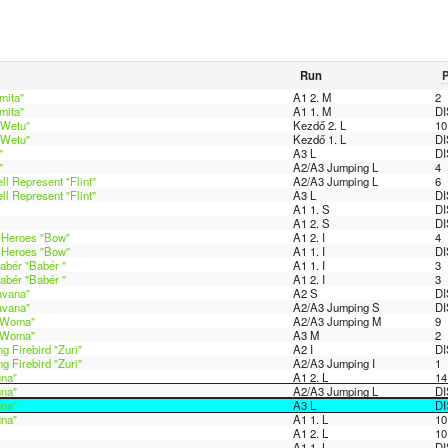
Run
P
mita"
A1 2. M
2
mita"
A1 1. M
DI
"Wetu"
Kezdő 2. L
10
"Wetu"
Kezdő 1. L
DI
"
A3 L
DI
"
A2/A3 Jumping L
4
ll Represent "Flint"
A2/A3 Jumping L
6
ll Represent "Flint"
A3 L
DI
A1 1. S
DI
A1 2. S
DI
y Heroes "Bow"
A1 2. I
4
y Heroes "Bow"
A1 1. I
DI
abér "Babér "
A1 1. I
3
abér "Babér "
A1 2. I
3
avana"
A2 S
DI
avana"
A2/A3 Jumping S
DI
 "Woma"
A2/A3 Jumping M
9
 "Woma"
A3 M
2
g Firebird "Zuri"
A2 I
DI
g Firebird "Zuri"
A2/A3 Jumping I
1
una"
A1 2. L
14
una"
A2/A3 Jumping L
DI
una"
A3 L
DI
una"
A1 1. L
10
A1 2. L
10
A1 1. L
DI