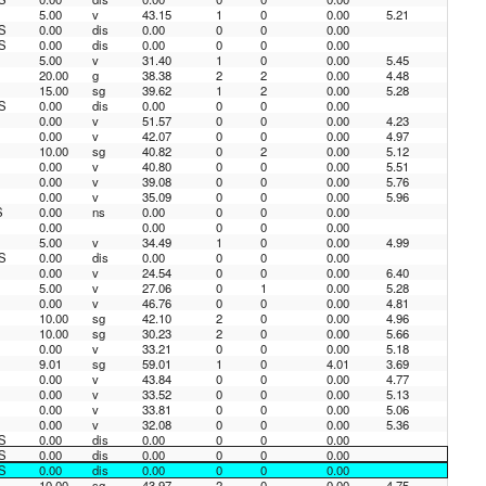
5.00
v
43.15
1
0
0.00
5.21
S
0.00
dis
0.00
0
0
0.00
S
0.00
dis
0.00
0
0
0.00
5.00
v
31.40
1
0
0.00
5.45
20.00
g
38.38
2
2
0.00
4.48
15.00
sg
39.62
1
2
0.00
5.28
S
0.00
dis
0.00
0
0
0.00
0.00
v
51.57
0
0
0.00
4.23
0.00
v
42.07
0
0
0.00
4.97
10.00
sg
40.82
0
2
0.00
5.12
0.00
v
40.80
0
0
0.00
5.51
0.00
v
39.08
0
0
0.00
5.76
0.00
v
35.09
0
0
0.00
5.96
S
0.00
ns
0.00
0
0
0.00
0.00
0.00
0
0
0.00
5.00
v
34.49
1
0
0.00
4.99
S
0.00
dis
0.00
0
0
0.00
0.00
v
24.54
0
0
0.00
6.40
5.00
v
27.06
0
1
0.00
5.28
0.00
v
46.76
0
0
0.00
4.81
10.00
sg
42.10
2
0
0.00
4.96
10.00
sg
30.23
2
0
0.00
5.66
0.00
v
33.21
0
0
0.00
5.18
9.01
sg
59.01
1
0
4.01
3.69
0.00
v
43.84
0
0
0.00
4.77
0.00
v
33.52
0
0
0.00
5.13
0.00
v
33.81
0
0
0.00
5.06
0.00
v
32.08
0
0
0.00
5.36
S
0.00
dis
0.00
0
0
0.00
S
0.00
dis
0.00
0
0
0.00
S
0.00
dis
0.00
0
0
0.00
10.00
sg
43.97
2
0
0.00
4.75