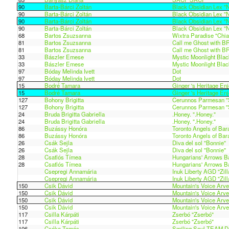
90
Barta-Bárci Zoltán
Black Obsidian Lex "N
90
Barta-Bárci Zoltán
Black Obsidian Lex "N
90
Barta-Bárci Zoltán
Black Obsidian Lex "N
90
Barta-Bárci Zoltán
Black Obsidian Lex "N
68
Bartos Zsuzsanna
Wixtra Paradise "Chia
81
Bartos Zsuzsanna
Call me Ghost with B
81
Bartos Zsuzsanna
Call me Ghost with B
33
Bászler Emese
Mystic Moonlight Blac
33
Bászler Emese
Mystic Moonlight Blac
97
Bóday Melinda Ivett
Dot
97
Bóday Melinda Ivett
Dot
15
Bodré Tamara
Ginger 's Heritage Enj
15
Bodré Tamara
Ginger 's Heritage Enj
127
Bohony Brigitta
Cerunnos Parmesan "
127
Bohony Brigitta
Cerunnos Parmesan "
24
Bruda Brigitta Gabriella
.Honey. ".Honey."
24
Bruda Brigitta Gabriella
.Honey. ".Honey."
86
Buzássy Honóra
Toronto Angels of Bar
86
Buzássy Honóra
Toronto Angels of Bar
26
Csák Sejla
Diva del sol "Bonnie"
26
Csák Sejla
Diva del sol "Bonnie"
28
Csatlós Tímea
Hungarians' Arrows Ba
28
Csatlós Tímea
Hungarians' Arrows Ba
Csepregi Annamária
Inuk Liberty AGD "Zill
Csepregi Annamária
Inuk Liberty AGD "Zill
150
Csik Dávid
Mountain's Voice Arve
150
Csik Dávid
Mountain's Voice Arve
150
Csik Dávid
Mountain's Voice Arve
150
Csik Dávid
Mountain's Voice Arve
117
Csilla Kárpáti
Zserbó "Zserbó"
117
Csilla Kárpáti
Zserbó "Zserbó"
106
Csóka Tamás
Smiling Soul-TEAM Do