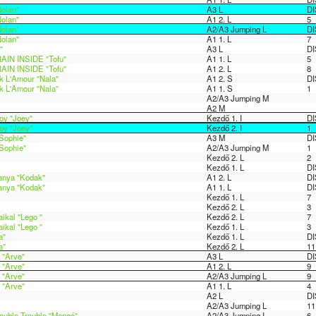
olan"
A3 L
DI
olan"
A1 2. L
5
olan"
A2/A3 Jumping L
DI
olan"
A1 1. L
7
"
A3 L
DI
RAIN INSIDE "Tofu"
A1 1. L
5
RAIN INSIDE "Tofu"
A1 2. L
8
k L'Amour "Nala"
A1 2. S
DI
k L'Amour "Nala"
A1 1. S
1
A2/A3 Jumping M
A2 M
oy "Joey"
Kezdő 1. I
DI
oy "Joey"
Kezdő 2. I
1
Sophie"
A3 M
DI
Sophie"
A2/A3 Jumping M
1
Kezdő 2. L
2
Kezdő 1. L
DI
anya "Kodak"
A1 2. L
DI
anya "Kodak"
A1 1. L
DI
Kezdő 1. L
7
Kezdő 2. L
3
ikal "Lego "
Kezdő 2. L
7
ikal "Lego "
Kezdő 1. L
3
a"
Kezdő 1. L
DI
a"
Kezdő 2. L
11
 "Arve"
A3 L
DI
 "Arve"
A1 2. L
9
 "Arve"
A2/A3 Jumping L
9
 "Arve"
A1 1. L
4
A2 L
DI
A2/A3 Jumping L
11
uble Trouble "Mangó"
A2/A3 Jumping I
6