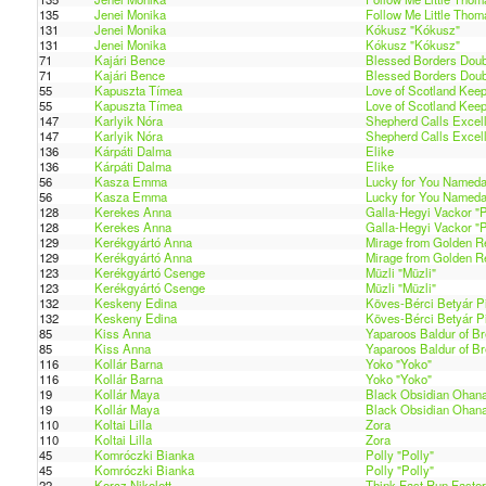
135
Jenei Monika
Follow Me Little Thom
131
Jenei Monika
Kókusz "Kókusz"
131
Jenei Monika
Kókusz "Kókusz"
71
Kajári Bence
Blessed Borders Doubl
71
Kajári Bence
Blessed Borders Doubl
55
Kapuszta Tímea
Love of Scotland Keep
55
Kapuszta Tímea
Love of Scotland Keep
147
Karlyik Nóra
Shepherd Calls Excelle
147
Karlyik Nóra
Shepherd Calls Excelle
136
Kárpáti Dalma
Elike
136
Kárpáti Dalma
Elike
56
Kasza Emma
Lucky for You Nameday
56
Kasza Emma
Lucky for You Nameday
128
Kerekes Anna
Galla-Hegyi Vackor "
128
Kerekes Anna
Galla-Hegyi Vackor "
129
Kerékgyártó Anna
Mirage from Golden Re
129
Kerékgyártó Anna
Mirage from Golden Re
123
Kerékgyártó Csenge
Müzli "Müzli"
123
Kerékgyártó Csenge
Müzli "Müzli"
132
Keskeny Edina
Köves-Bérci Betyár Pil
132
Keskeny Edina
Köves-Bérci Betyár Pil
85
Kiss Anna
Yaparoos Baldur of Br
85
Kiss Anna
Yaparoos Baldur of Br
116
Kollár Barna
Yoko "Yoko"
116
Kollár Barna
Yoko "Yoko"
19
Kollár Maya
Black Obsidian Ohana 
19
Kollár Maya
Black Obsidian Ohana 
110
Koltai Lilla
Zora
110
Koltai Lilla
Zora
45
Komróczki Bianka
Polly "Polly"
45
Komróczki Bianka
Polly "Polly"
22
Korcz Nikolett
Think Fast Run Faster