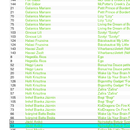
144
Fóti Gábor
McPotter's Creek's Za
21
Galanics Mariann
Petit Prince of Border
21
Galanics Mariann
Petit Prince of Border
70
Galanics Mariann
Lizy "Lizy"
70
Galanics Mariann
Lizy "Lizy"
75
Galanics Mariann
Living the Dream of B
75
Galanics Mariann
Living the Dream of B
103
Gincsai Lili
Szotyi "Szotyi"
103
Gincsai Lili
Szotyi "Szotyi"
124
Halasi Fruzsina
Bácskautcai My Little 
124
Halasi Fruzsina
Bácskautcai My Little 
143
Havasi Zsolt
Viharbanszületett (Né
143
Havasi Zsolt
Viharbanszületett (Né
8
Hegedős Ákos
Ego
8
Hegedős Ákos
Ego
52
Hegyi Laura
Bonus'ma Douce petite
52
Hegyi Laura
Bonus'ma Douce petite
20
Holti Krisztina
Wake Up Your Brain No
20
Holti Krisztina
Wake Up Your Brain No
126
Holti Krisztina
Bigsmithy Gadget "Fo
126
Holti Krisztina
Bigsmithy Gadget "Fo
57
Holti Krisztina
Zafíra "Zafíra"
57
Holti Krisztina
Zafíra "Zafíra"
105
Imhof Bianka Jázmin
Bogi "Bogi"
105
Imhof Bianka Jázmin
Bogi "Bogi"
73
Imhof Bianka Jázmin
KidDragons On Fire Ki
73
Imhof Bianka Jázmin
KidDragons On Fire Ki
66
Iványiné Batta Beáta
Wake Up Your Brain Fr
66
Iványiné Batta Beáta
Wake Up Your Brain Fr
53
Jäckl Anikó
Nyírségfia Betyár Sze
53
Jäckl Anikó
Nyírségfia Betyár Sze
135
Jenei Monika
Follow Me Little Thom