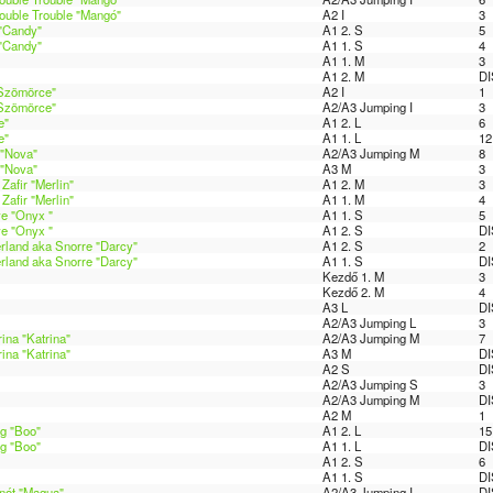
uble Trouble "Mangó"
A2 I
3
 "Candy"
A1 2. S
5
 "Candy"
A1 1. S
4
A1 1. M
3
A1 2. M
DI
Szömörce"
A2 I
1
Szömörce"
A2/A3 Jumping I
3
e"
A1 2. L
6
e"
A1 1. L
12
 "Nova"
A2/A3 Jumping M
8
 "Nova"
A3 M
3
Zafir "Merlin"
A1 2. M
3
Zafir "Merlin"
A1 1. M
4
e "Onyx "
A1 1. S
5
e "Onyx "
A1 2. S
DI
erland aka Snorre "Darcy"
A1 2. S
2
erland aka Snorre "Darcy"
A1 1. S
DI
Kezdő 1. M
3
Kezdő 2. M
4
A3 L
DI
A2/A3 Jumping L
3
na "Katrina"
A2/A3 Jumping M
7
na "Katrina"
A3 M
DI
A2 S
DI
A2/A3 Jumping S
3
A2/A3 Jumping M
DI
A2 M
1
g "Boo"
A1 2. L
15
g "Boo"
A1 1. L
DI
A1 2. S
6
A1 1. S
DI
nót "Magua"
A2/A3 Jumping I
DI