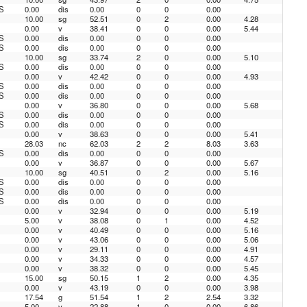
S
0.00
dis
0.00
0
0
0.00
10.00
sg
52.51
0
2
0.00
4.28
0.00
v
38.41
0
0
0.00
5.44
S
0.00
dis
0.00
0
0
0.00
S
0.00
dis
0.00
0
0
0.00
10.00
sg
33.74
2
0
0.00
5.10
S
0.00
dis
0.00
0
0
0.00
0.00
v
42.42
0
0
0.00
4.93
S
0.00
dis
0.00
0
0
0.00
S
0.00
dis
0.00
0
0
0.00
0.00
v
36.80
0
0
0.00
5.68
S
0.00
dis
0.00
0
0
0.00
S
0.00
dis
0.00
0
0
0.00
0.00
v
38.63
0
0
0.00
5.41
28.03
nc
62.03
2
2
8.03
3.63
S
0.00
dis
0.00
0
0
0.00
0.00
v
36.87
0
0
0.00
5.67
10.00
sg
40.51
0
2
0.00
5.16
S
0.00
dis
0.00
0
0
0.00
S
0.00
dis
0.00
0
0
0.00
S
0.00
dis
0.00
0
0
0.00
0.00
v
32.94
0
0
0.00
5.19
5.00
v
38.08
0
1
0.00
4.52
0.00
v
40.49
0
0
0.00
5.16
0.00
v
43.06
0
0
0.00
5.06
0.00
v
29.11
0
0
0.00
4.91
0.00
v
34.33
0
0
0.00
4.57
0.00
v
38.32
0
0
0.00
5.45
15.00
sg
50.15
1
2
0.00
4.35
0.00
v
43.19
0
0
0.00
3.98
17.54
g
51.54
1
2
2.54
3.32
5.00
v
22.88
1
0
0.00
6.86