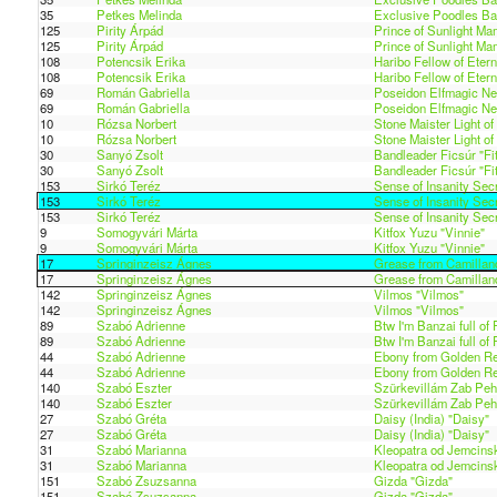
35
Petkes Melinda
Exclusive Poodles Ba
125
Pirity Árpád
Prince of Sunlight M
125
Pirity Árpád
Prince of Sunlight M
108
Potencsik Erika
Haribo Fellow of Etern
108
Potencsik Erika
Haribo Fellow of Etern
69
Román Gabriella
Poseidon Elfmagic Nef
69
Román Gabriella
Poseidon Elfmagic Nef
10
Rózsa Norbert
Stone Maister Light o
10
Rózsa Norbert
Stone Maister Light o
30
Sanyó Zsolt
Bandleader Ficsúr "Fit
30
Sanyó Zsolt
Bandleader Ficsúr "Fit
153
Sirkó Teréz
Sense of Insanity Secr
153
Sirkó Teréz
Sense of Insanity Secr
153
Sirkó Teréz
Sense of Insanity Secr
9
Somogyvári Márta
Kitfox Yuzu "Vinnie"
9
Somogyvári Márta
Kitfox Yuzu "Vinnie"
17
Springinzeisz Ágnes
Grease from Camillan
17
Springinzeisz Ágnes
Grease from Camillan
142
Springinzeisz Ágnes
Vilmos "Vilmos"
142
Springinzeisz Ágnes
Vilmos "Vilmos"
89
Szabó Adrienne
Btw I'm Banzai full of
89
Szabó Adrienne
Btw I'm Banzai full of
44
Szabó Adrienne
Ebony from Golden Re
44
Szabó Adrienne
Ebony from Golden Re
140
Szabó Eszter
Szürkevillám Zab Peh
140
Szabó Eszter
Szürkevillám Zab Peh
27
Szabó Gréta
Daisy (India) "Daisy"
27
Szabó Gréta
Daisy (India) "Daisy"
31
Szabó Marianna
Kleopatra od Jemcins
31
Szabó Marianna
Kleopatra od Jemcins
151
Szabó Zsuzsanna
Gizda "Gizda"
151
Szabó Zsuzsanna
Gizda "Gizda"