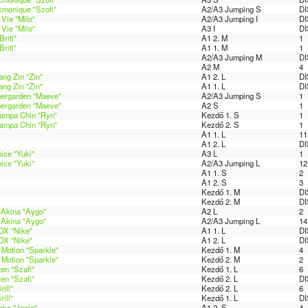
cmonique "Szofi"
A2/A3 Jumping S
DI
Vie "Milo"
A2/A3 Jumping I
DI
Vie "Milo"
A3 I
DI
riti"
A1 2. M
1
riti"
A1 1. M
1
A2/A3 Jumping M
DI
A2 M
4
ang Zin "Zin"
A1 2. L
DI
ang Zin "Zin"
A1 1. L
DI
ergarden "Maeve"
A2/A3 Jumping S
1
ergarden "Maeve"
A2 S
1
hampa Chin "Ryn"
Kezdő 1. S
1
hampa Chin "Ryn"
Kezdő 2. S
1
A1 1. L
11
A1 2. L
DI
ice "Yuki"
A3 L
1
ice "Yuki"
A2/A3 Jumping L
12
A1 1. S
2
A1 2. S
3
Kezdő 1. M
DI
Kezdő 2. M
DI
 Akina "Aygo"
A2 L
2
 Akina "Aygo"
A2/A3 Jumping L
14
X "Nike"
A1 1. L
DI
X "Nike"
A1 2. L
DI
 Motion "Sparkle"
Kezdő 1. M
4
 Motion "Sparkle"
Kezdő 2. M
2
n "Szafi"
Kezdő 1. L
6
n "Szafi"
Kezdő 2. L
DI
ill"
Kezdő 2. L
6
ill"
Kezdő 1. L
DI
rka "Josie"
A1 2. S
4