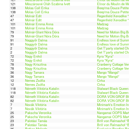
121
Mészárosné Oláh Szabina Ivett
Elinor du Moulin de M
138
Molas Coll Erika
Beep'ma Douce Petite 
138
Molas Coll Erika
Beep'ma Douce Petite 
47
Molnár Edit
Regenfield Xenodike "B
47
Molnár Edit
Regenfield Xenodike "B
101
Molnár Emma Anna
Madzag
101
Molnár Emma Anna
Madzag
79
Molnár-Glant Nóra Dóra
Need for Motion Big B
79
Molnár-Glant Nóra Dóra
Need for Motion Big B
91
Naggyőr Dalma
Endless love of Summ
91
Naggyőr Dalma
Endless love of Summ
2
Naggyőr Dalma
Get T’party started C
2
Naggyőr Dalma
Get T’party started C
72
Nagy Enikő
Kyra "Kyra"
72
Nagy Enikő
Kyra "Kyra"
78
Nagy Krisztina
Cranberry Cottage Ven
78
Nagy Krisztina
Cranberry Cottage Ven
36
Nagy Tamara
Mango "Mangó"
36
Nagy Tamara
Mango "Mangó"
12
Nemes Zsófia
Cirka
12
Nemes Zsófia
Cirka
118
Németh Viktória Katalin
Stalwart Black Queen
118
Németh Viktória Katalin
Stalwart Black Queen
82
Németh Viktória Katalin
DORA VON GROF BO
82
Németh Viktória Katalin
DORA VON GROF BO
7
Novák Viktória
Minimark's Emotion In
7
Novák Viktória
Minimark's Emotion In
25
Pakscha Veronika
Nangamai OOPS Marte
25
Pakscha Veronika
Nangamai OOPS Marte
23
Palotási Tamás
Brill von Ralmashof "Br
23
Palotási Tamás
Brill von Ralmashof "Br
35
Petkes Melinda
Exclusive Poodles Ba