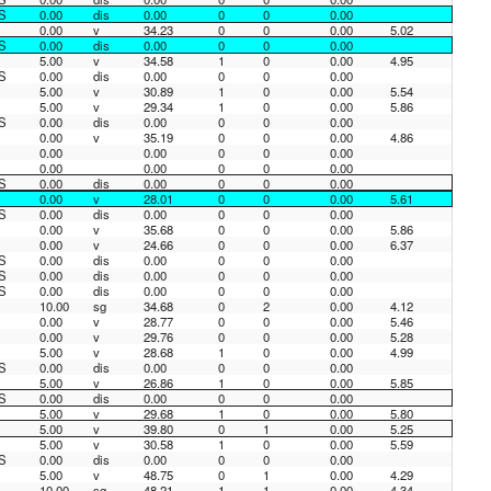
S
0.00
dis
0.00
0
0
0.00
0.00
v
34.23
0
0
0.00
5.02
S
0.00
dis
0.00
0
0
0.00
5.00
v
34.58
1
0
0.00
4.95
S
0.00
dis
0.00
0
0
0.00
5.00
v
30.89
1
0
0.00
5.54
5.00
v
29.34
1
0
0.00
5.86
S
0.00
dis
0.00
0
0
0.00
0.00
v
35.19
0
0
0.00
4.86
0.00
0.00
0
0
0.00
0.00
0.00
0
0
0.00
S
0.00
dis
0.00
0
0
0.00
0.00
v
28.01
0
0
0.00
5.61
S
0.00
dis
0.00
0
0
0.00
0.00
v
35.68
0
0
0.00
5.86
0.00
v
24.66
0
0
0.00
6.37
S
0.00
dis
0.00
0
0
0.00
S
0.00
dis
0.00
0
0
0.00
S
0.00
dis
0.00
0
0
0.00
10.00
sg
34.68
0
2
0.00
4.12
0.00
v
28.77
0
0
0.00
5.46
0.00
v
29.76
0
0
0.00
5.28
5.00
v
28.68
1
0
0.00
4.99
S
0.00
dis
0.00
0
0
0.00
5.00
v
26.86
1
0
0.00
5.85
S
0.00
dis
0.00
0
0
0.00
5.00
v
29.68
1
0
0.00
5.80
5.00
v
39.80
0
1
0.00
5.25
5.00
v
30.58
1
0
0.00
5.59
S
0.00
dis
0.00
0
0
0.00
5.00
v
48.75
0
1
0.00
4.29
10.00
sg
48.21
1
1
0.00
4.34