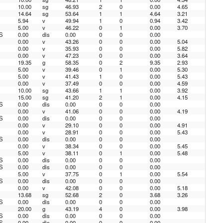
10.00
sg
46.93
2
0
0.00
4.65
14.64
sg
53.64
1
1
4.64
3.21
5.94
v
49.94
1
0
0.94
3.42
5.00
v
46.22
0
1
0.00
3.70
S
0.00
dis
0.00
0
0
0.00
0.00
v
43.26
0
0
0.00
5.04
0.00
v
35.93
0
0
0.00
5.82
0.00
v
47.23
0
0
0.00
3.64
19.35
g
58.35
0
2
9.35
2.93
5.00
v
39.46
0
1
0.00
5.30
5.00
v
41.43
1
0
0.00
5.43
0.00
v
37.49
0
0
0.00
4.59
10.00
sg
43.66
1
1
0.00
3.92
15.00
sg
41.20
2
1
0.00
4.15
S
0.00
dis
0.00
0
0
0.00
0.00
v
41.06
0
0
0.00
4.19
S
0.00
dis
0.00
0
0
0.00
0.00
v
29.10
0
0
0.00
4.91
0.00
v
28.91
0
0
0.00
5.43
S
0.00
dis
0.00
0
0
0.00
0.00
v
38.34
0
0
0.00
5.45
5.00
v
38.11
0
1
0.00
5.48
S
0.00
dis
0.00
0
0
0.00
S
0.00
dis
0.00
0
0
0.00
5.00
v
37.75
0
1
0.00
5.54
S
0.00
dis
0.00
0
0
0.00
0.00
v
42.08
0
0
0.00
5.18
13.68
sg
52.68
2
0
3.68
3.26
S
0.00
dis
0.00
0
0
0.00
20.00
g
43.19
4
0
0.00
3.98
S
0.00
dis
0.00
0
0
0.00
S
0.00
dis
0.00
0
0
0.00