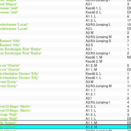
nót "Magua"
A3 I
3
treowe "Jedi"
Kezdő 1. L
DI
treowe "Jedi"
Kezdő 2. L
DI
A1 1. L
6
A1 2. L
17
ordertreowe "Lucas"
A2/A3 Jumping L
13
ordertreowe "Lucas"
A2 L
DI
A2 M
2
A2/A3 Jumping M
6
Bastard "Alfa"
A2/A3 Jumping S
7
Bastard "Alfa"
A3 S
1
ha) Barátságos Állat "Bodza"
A3 I
1
ha) Barátságos Állat "Bodza"
A2/A3 Jumping I
2
Kezdő 1. M
N
Kezdő 2. M
 vie "Charlie"
A1 2. M
5
 vie "Charlie"
A1 1. M
DI
 Hesitation Stonem "Effy"
Kezdő 2. L
1
 Hesitation Stonem "Effy"
Kezdő 1. L
2
rrest Gump "
A3 M
1
rrest Gump "
A2/A3 Jumping M
11
A1 1. I
1
A1 2. I
1
A2 I
2
A2/A3 Jumping I
4
nd Of Magic "Merlin"
A1 2. L
4
nd Of Magic "Merlin"
A1 1. L
3
inge "Rojti"
A1 2. L
3
inge "Rojti"
A1 1. L
DI
llő "Szöszi"
A1 1. M
DI
llő "Szöszi"
A1 2. M
DI
as "Áfonya"
A2/A3 Jumping M
12