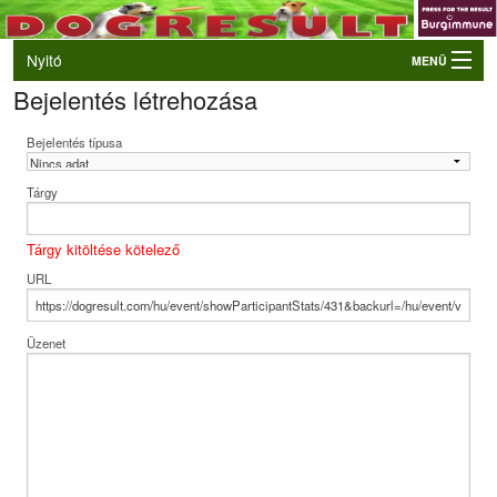
Nyitó
MENÜ
Bejelentés létrehozása
Belépés
VB és EO válogatók
Bejelentés típusa
Élő eredmények
Tárgy
Rendezvények
Kutyák
Tárgy kitöltése kötelező
URL
Tulajdonosok/Felvezetők
Üzenet